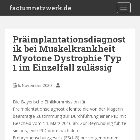
S
factumnetzwerk.de
TOGGLE
k
i
p
t
Präimplantationsdiagnost
o
ik bei Muskelkrankheit
m
a
Myotone Dystrophie Typ
i
1 im Einzelfall zulässig
n
c
o
6. November 2020
n
t
Die Bayerische Ethikkommission für
e
Präimplantationsdiagnostik lehnte die von der Klägerin
n
beantragte Zustimmung zur Durchführung einer PID mit
t
Bescheid vom 14. März 2016 ab. Zur Begründung führte
sie aus, eine PID dürfe nach dem
Embryonenschutzgesetz (ESchG) nur vorgenommen