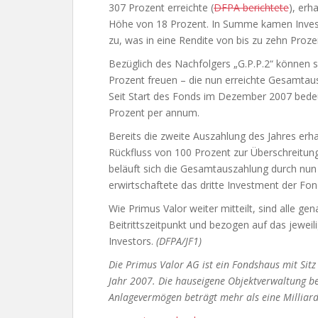
307 Prozent erreichte (
DFPA berichtete
), erh
Höhe von 18 Prozent. In Summe kamen Inves
zu, was in eine Rendite von bis zu zehn Proze
Bezüglich des Nachfolgers „G.P.P.2“ können s
Prozent freuen – die nun erreichte Gesamtaus
Seit Start des Fonds im Dezember 2007 bedeut
Prozent per annum.
Bereits die zweite Auszahlung des Jahres erh
Rückfluss von 100 Prozent zur Überschreitun
beläuft sich die Gesamtauszahlung durch nun 
erwirtschaftete das dritte Investment der Fon
Wie Primus Valor weiter mitteilt, sind alle g
Beitrittszeitpunkt und bezogen auf das jewei
Investors.
(DFPA/JF1)
Die Primus Valor AG ist ein Fondshaus mit S
Jahr 2007. Die hauseigene Objektverwaltung b
Anlagevermögen beträgt mehr als eine Milliard