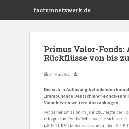
S
factumnetzwerk.de
k
i
p
t
o
m
Primus Valor-Fonds: 
a
Rückflüsse von bis zu
i
n
c
21. Mai 2022
o
n
t
Die sich in Auflösung befindenden Immobil
e
„ImmoChance Deutschland“-Fonds-Famil
n
Valor leisten weitere Auszahlungen.
t
Mit seiner Emission im Jahr 2007 legte der Fo
erfolgreiche Fonds-Reihe, welche sich aktuell
(„ICD 11 R+“) befindet. Nachdem der „G.P.P.1