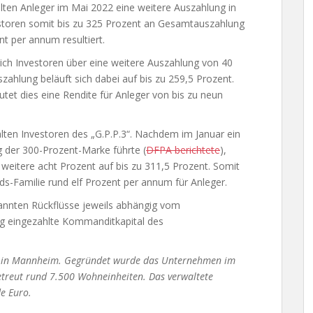
alten Anleger im Mai 2022 eine weitere Auszahlung in
toren somit bis zu 325 Prozent an Gesamtauszahlung
nt per annum resultiert.
ich Investoren über eine weitere Auszahlung von 40
zahlung beläuft sich dabei auf bis zu 259,5 Prozent.
et dies eine Rendite für Anleger von bis zu neun
alten Investoren des „G.P.P.3“. Nachdem im Januar ein
g der 300-Prozent-Marke führte (
DFPA berichtete
),
weitere acht Prozent auf bis zu 311,5 Prozent. Somit
ds-Familie rund elf Prozent per annum für Anleger.
enannten Rückflüsse jeweils abhängig vom
lig eingezahlte Kommanditkapital des
itz in Mannheim. Gegründet wurde das Unternehmen im
etreut rund 7.500 Wohneinheiten. Das verwaltete
e Euro.