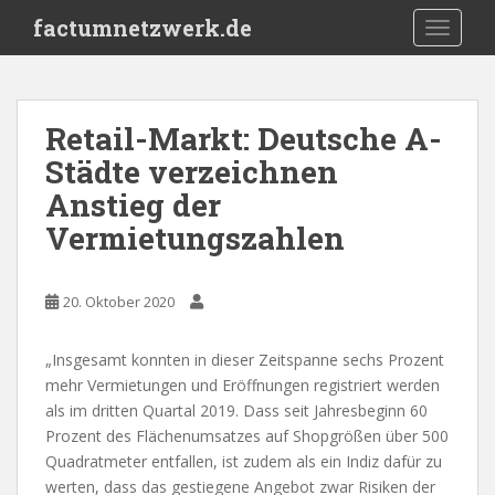
S
factumnetzwerk.de
TOGGLE
k
i
p
t
Retail-Markt: Deutsche A-
o
Städte verzeichnen
m
a
Anstieg der
i
Vermietungszahlen
n
c
o
20. Oktober 2020
n
t
„Insgesamt konnten in dieser Zeitspanne sechs Prozent
e
mehr Vermietungen und Eröffnungen registriert werden
n
als im dritten Quartal 2019. Dass seit Jahresbeginn 60
t
Prozent des Flächenumsatzes auf Shopgrößen über 500
Quadratmeter entfallen, ist zudem als ein Indiz dafür zu
werten, dass das gestiegene Angebot zwar Risiken der