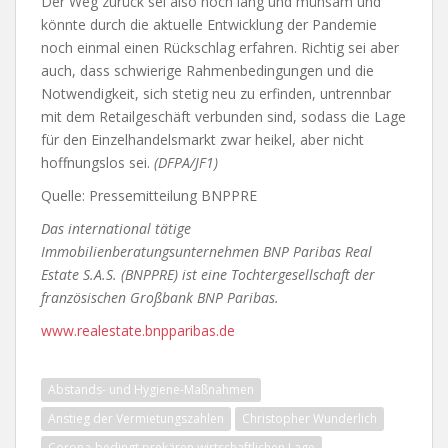
Der Weg zurück sei also noch lang und mühsam und
könnte durch die aktuelle Entwicklung der Pandemie
noch einmal einen Rückschlag erfahren. Richtig sei aber
auch, dass schwierige Rahmenbedingungen und die
Notwendigkeit, sich stetig neu zu erfinden, untrennbar
mit dem Retailgeschäft verbunden sind, sodass die Lage
für den Einzelhandelsmarkt zwar heikel, aber nicht
hoffnungslos sei.
(DFPA/JF1)
Quelle: Pressemitteilung BNPPRE
Das international tätige
Immobilienberatungsunternehmen BNP Paribas Real
Estate S.A.S. (BNPPRE) ist eine Tochtergesellschaft der
französischen Großbank BNP Paribas.
www.realestate.bnpparibas.de
Abstands- und Hygiene-Maßnahmen
Anstieg der Vermietungszahlen
Christopher Wunderlich
Corona-bedingt prekären wirtschaftlichen Lage