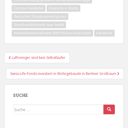
Corona-Pandemie
Deutsche A-Städte
deutschen Shoppingmetropolen
Einzelhandelsmarkt zwar heikel
Immobiliendienstleister BNP Paribas Real Estate
Pandemie
Beitragsnavigation
Luftreiniger sind kein Selbstläufer
Swiss-Life-Fonds investiert in Wohngebäude in Berliner Großraum
SUCHE
Suche
nach: