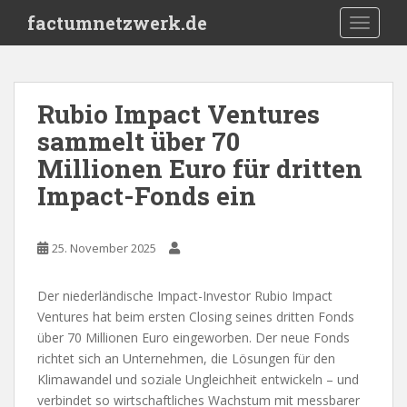
S
factumnetzwerk.de
TOGGLE
k
i
p
t
Rubio Impact Ventures
o
sammelt über 70
m
a
Millionen Euro für dritten
i
Impact-Fonds ein
n
c
o
25. November 2025
n
t
Der niederländische Impact-Investor Rubio Impact
e
Ventures hat beim ersten Closing seines dritten Fonds
n
über 70 Millionen Euro eingeworben. Der neue Fonds
t
richtet sich an Unternehmen, die Lösungen für den
Klimawandel und soziale Ungleichheit entwickeln – und
verbindet so wirtschaftliches Wachstum mit messbarer