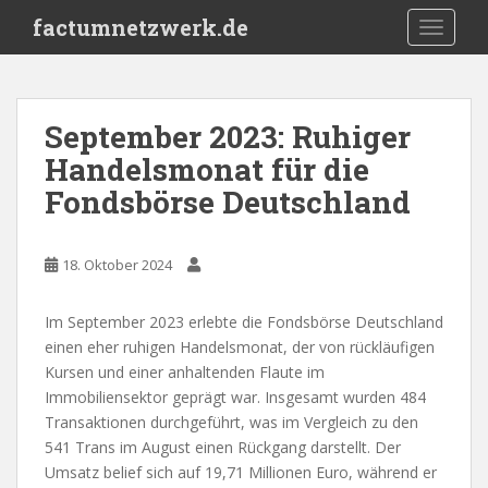
S
factumnetzwerk.de
TOGGLE
k
i
p
t
September 2023: Ruhiger
o
Handelsmonat für die
m
a
Fondsbörse Deutschland
i
n
c
18. Oktober 2024
o
n
Im September 2023 erlebte die Fondsbörse Deutschland
t
einen eher ruhigen Handelsmonat, der von rückläufigen
e
Kursen und einer anhaltenden Flaute im
n
Immobiliensektor geprägt war. Insgesamt wurden 484
t
Transaktionen durchgeführt, was im Vergleich zu den
541 Trans im August einen Rückgang darstellt. Der
Umsatz belief sich auf 19,71 Millionen Euro, während er