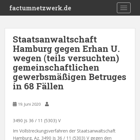
S
factumnetzwerk.de
TOGGLE
k
i
p
t
Staatsanwaltschaft
o
Hamburg gegen Erhan U.
m
a
wegen (teils versuchten)
i
gemeinschaftlichen
n
gewerbsmäßigen Betruges
c
o
in 68 Fällen
n
t
e
19. Juni 2020
n
t
3490 Js 36 / 11 (5303) V
Im Vollstreckungsverfahren der Staatsanwaltschaft
Hamburg, Az. 3490 Js 36 / 11 (5303) V gegen den