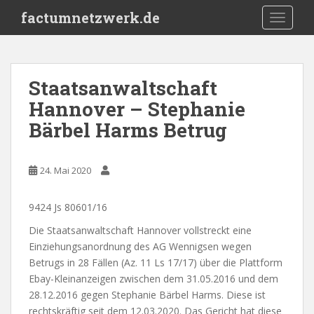
S
factumnetzwerk.de
TOGGLE
k
i
p
t
Staatsanwaltschaft
o
Hannover – Stephanie
m
a
Bärbel Harms Betrug
i
n
c
24. Mai 2020
o
n
9424 Js 80601/16
t
Die Staatsanwaltschaft Hannover vollstreckt eine
e
Einziehungsanordnung des AG Wennigsen wegen
n
Betrugs in 28 Fällen (Az. 11 Ls 17/17) über die Plattform
t
Ebay-Kleinanzeigen zwischen dem 31.05.2016 und dem
28.12.2016 gegen Stephanie Bärbel Harms. Diese ist
rechtskräftig seit dem 12.03.2020. Das Gericht hat diese