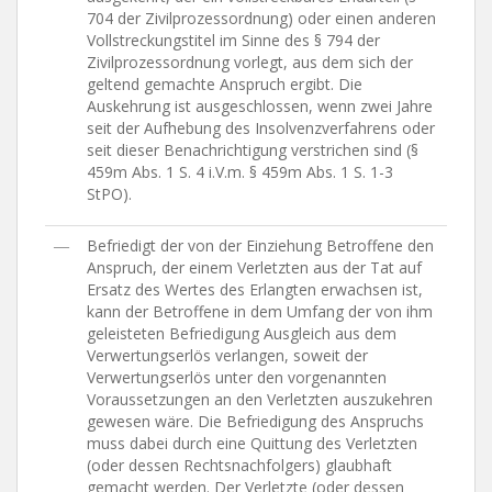
704 der Zivilprozessordnung) oder einen anderen
Vollstreckungstitel im Sinne des § 794 der
Zivilprozessordnung vorlegt, aus dem sich der
geltend gemachte Anspruch ergibt. Die
Auskehrung ist ausgeschlossen, wenn zwei Jahre
seit der Aufhebung des Insolvenzverfahrens oder
seit dieser Benachrichtigung verstrichen sind (§
459m Abs. 1 S. 4 i.V.m. § 459m Abs. 1 S. 1-3
StPO).
―
Befriedigt der von der Einziehung Betroffene den
Anspruch, der einem Verletzten aus der Tat auf
Ersatz des Wertes des Erlangten erwachsen ist,
kann der Betroffene in dem Umfang der von ihm
geleisteten Befriedigung Ausgleich aus dem
Verwertungserlös verlangen, soweit der
Verwertungserlös unter den vorgenannten
Voraussetzungen an den Verletzten auszukehren
gewesen wäre. Die Befriedigung des Anspruchs
muss dabei durch eine Quittung des Verletzten
(oder dessen Rechtsnachfolgers) glaubhaft
gemacht werden. Der Verletzte (oder dessen