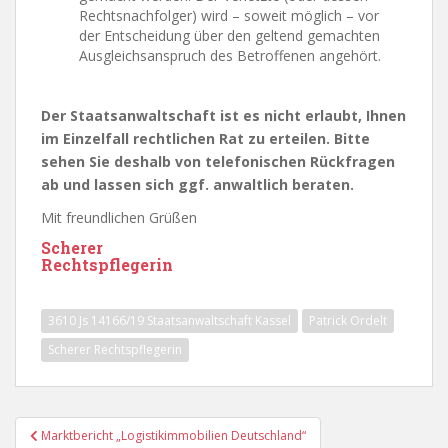
Rechtsnachfolger) wird – soweit möglich – vor
der Entscheidung über den geltend gemachten
Ausgleichsanspruch des Betroffenen angehört.
Der Staatsanwaltschaft ist es nicht erlaubt, Ihnen
im Einzelfall rechtlichen Rat zu erteilen. Bitte
sehen Sie deshalb von telefonischen Rückfragen
ab und lassen sich ggf. anwaltlich beraten.
Mit freundlichen Grüßen
Scherer
Rechtspflegerin
3610 Js 14166/​19 Staatsanwaltschaft Kassel
Patrick Ordelt
Scherer Rechtspflegerin
Beitragsnavigation
Marktbericht „Logistikimmobilien Deutschland“