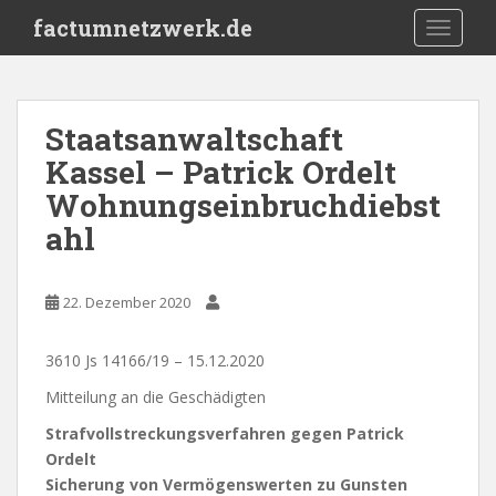
S
factumnetzwerk.de
TOGGLE
k
i
p
t
Staatsanwaltschaft
o
Kassel – Patrick Ordelt
m
a
Wohnungseinbruchdiebst
i
ahl
n
c
o
22. Dezember 2020
n
t
3610 Js 14166/​19 – 15.12.2020
e
n
Mitteilung an die Geschädigten
t
Strafvollstreckungsverfahren gegen Patrick
Ordelt
Sicherung von Vermögenswerten zu Gunsten