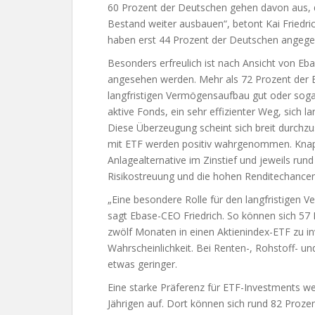
60 Prozent der Deutschen gehen davon aus, d
Bestand weiter ausbauen“, betont Kai Friedri
haben erst 44 Prozent der Deutschen angege
Besonders erfreulich ist nach Ansicht von Eba
angesehen werden. Mehr als 72 Prozent der B
langfristigen Vermögensaufbau gut oder sogar
aktive Fonds, ein sehr effizienter Weg, sich 
Diese Überzeugung scheint sich breit durchzus
mit ETF werden positiv wahrgenommen. Knapp
Anlagealternative im Zinstief und jeweils ru
Risikostreuung und die hohen Renditechancen,
„Eine besondere Rolle für den langfristigen
sagt Ebase-CEO Friedrich. So können sich 57 
zwölf Monaten in einen Aktienindex-ETF zu in
Wahrscheinlichkeit. Bei Renten-, Rohstoff- 
etwas geringer.
Eine starke Präferenz für ETF-Investments wei
Jährigen auf. Dort können sich rund 82 Prozen