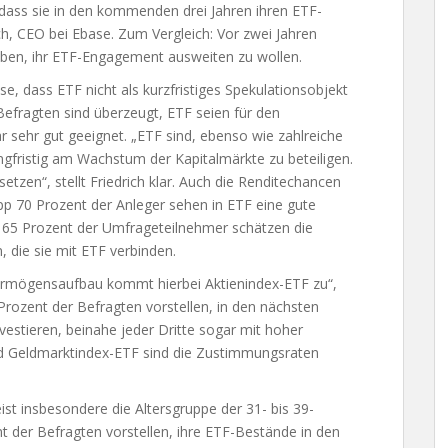
ass sie in den kommenden drei Jahren ihren ETF-
ch, CEO bei Ebase. Zum Vergleich: Vor zwei Jahren
ben, ihr ETF-Engagement ausweiten zu wollen.
se, dass ETF nicht als kurzfristiges Spekulationsobjekt
efragten sind überzeugt, ETF seien für den
 sehr gut geeignet. „ETF sind, ebenso wie zahlreiche
langfristig am Wachstum der Kapitalmärkte zu beteiligen.
etzen“, stellt Friedrich klar. Auch die Renditechancen
 70 Prozent der Anleger sehen in ETF eine gute
nd 65 Prozent der Umfrageteilnehmer schätzen die
 die sie mit ETF verbinden.
 Vermögensaufbau kommt hierbei Aktienindex-ETF zu“,
Prozent der Befragten vorstellen, in den nächsten
vestieren, beinahe jeder Dritte sogar mit hoher
und Geldmarktindex-ETF sind die Zustimmungsraten
st insbesondere die Altersgruppe der 31- bis 39-
t der Befragten vorstellen, ihre ETF-Bestände in den