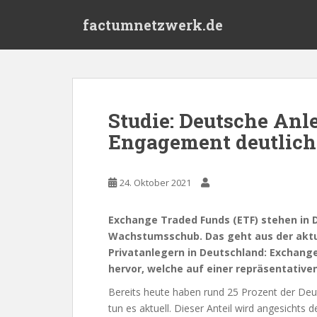
S
factumnetzwerk.de
k
i
p
t
o
m
Studie: Deutsche Anl
a
Engagement deutlich
i
n
c
24. Oktober 2021
o
n
t
Exchange Traded Funds (ETF) stehen in 
e
Wachstumsschub. Das geht aus der aktue
n
Privatanlegern in Deutschland: Exchang
t
hervor, welche auf einer repräsentative
Bereits heute haben rund 25 Prozent der Deut
tun es aktuell. Dieser Anteil wird angesicht