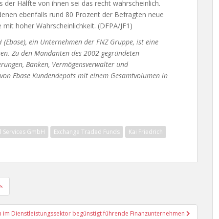
 der Hälfte von ihnen sei das recht wahrscheinlich.
n denen ebenfalls rund 80 Prozent der Befragten neue
 mit hoher Wahrscheinlichkeit. (DFPA/JF1)
 (Ebase), ein Unternehmen der FNZ Gruppe, ist eine
chen. Zu den Mandanten des 2002 gegründeten
herungen, Banken, Vermögensverwalter und
en von Ebase Kundendepots mit einem Gesamtvolumen in
al Services GmbH
Exchange Traded Funds
Kai Friedrich
s
 im Dienstleistungssektor begünstigt führende Finanzunternehmen