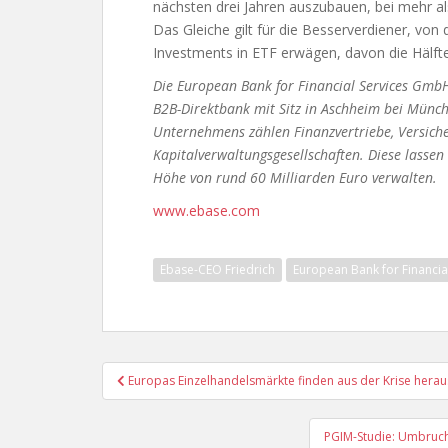
nächsten drei Jahren auszubauen, bei mehr als
Das Gleiche gilt für die Besserverdiener, vo
Investments in ETF erwägen, davon die Hälfte
Die European Bank for Financial Services GmbH
B2B-Direktbank mit Sitz in Aschheim bei Mün
Unternehmens zählen Finanzvertriebe, Versic
Kapitalverwaltungsgesellschaften. Diese lass
Höhe von rund 60 Milliarden Euro verwalten.
www.ebase.com
Ebase-CEO Friedrich
European Bank for Financi
Beitragsnavigation
Europas Einzelhandelsmärkte finden aus der Krise herau
PGIM-Studie: Umbruch