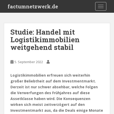
S
factumnetzwerk.de
TOGGLE
k
i
p
t
Studie: Handel mit
o
Logistikimmobilien
m
a
weitgehend stabil
i
n
c
5. September 2022
o
n
Logistikimmobilien erfreuen sich weiterhin
t
großer Beliebtheit auf dem Investmentmarkt.
e
Derzeit ist nur schwer absehbar, welche Folgen
n
die Verwerfungen des Frühjahres auf diese
t
Assetklasse haben wird. Die Konsequenzen
wirken sich meist zeitverzögert auf den
Investmentmarkt aus, da die Deals einige Monate