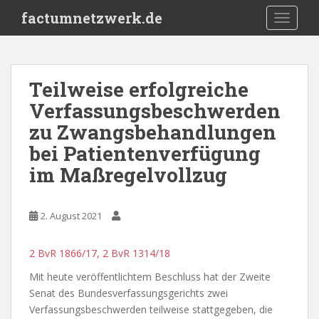
S
factumnetzwerk.de
TOGGLE
k
i
p
t
Teilweise erfolgreiche
o
Verfassungsbeschwerden
m
a
zu Zwangsbehandlungen
i
bei Patientenverfügung
n
im Maßregelvollzug
c
o
n
2. August 2021
t
e
n
2 BvR 1866/17, 2 BvR 1314/18
t
Mit heute veröffentlichtem Beschluss hat der Zweite
Senat des Bundesverfassungsgerichts zwei
Verfassungsbeschwerden teilweise stattgegeben, die