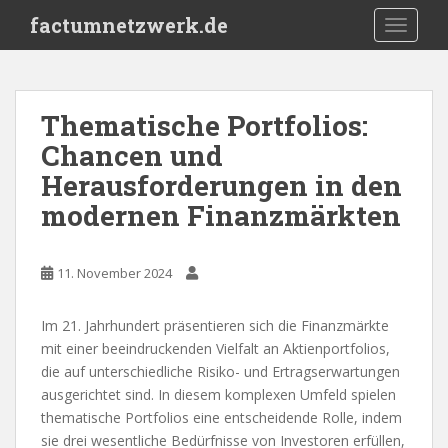
S
factumnetzwerk.de
TOGGLE
k
i
p
t
Thematische Portfolios:
o
Chancen und
m
a
Herausforderungen in den
i
modernen Finanzmärkten
n
c
o
11. November 2024
n
t
Im 21. Jahrhundert präsentieren sich die Finanzmärkte
e
mit einer beeindruckenden Vielfalt an Aktienportfolios,
n
die auf unterschiedliche Risiko- und Ertragserwartungen
t
ausgerichtet sind. In diesem komplexen Umfeld spielen
thematische Portfolios eine entscheidende Rolle, indem
sie drei wesentliche Bedürfnisse von Investoren erfüllen,