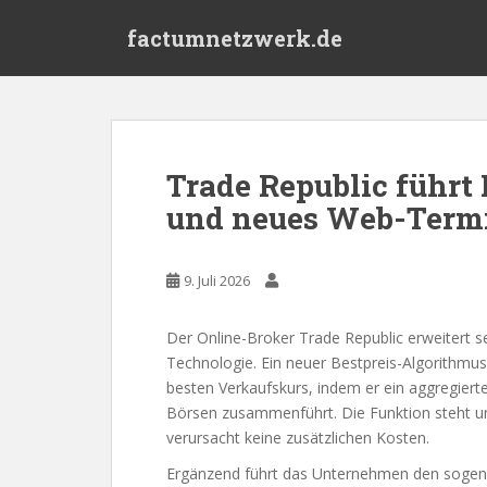
S
factumnetzwerk.de
k
i
p
t
o
m
Trade Republic führt
a
und neues Web-Termi
i
n
c
9. Juli 2026
o
n
t
Der Online-Broker Trade Republic erweitert 
e
Technologie. Ein neuer Bestpreis-Algorithmus
n
besten Verkaufskurs, indem er ein aggregierte
t
Börsen zusammenführt. Die Funktion steht u
verursacht keine zusätzlichen Kosten.
Ergänzend führt das Unternehmen den sogenan