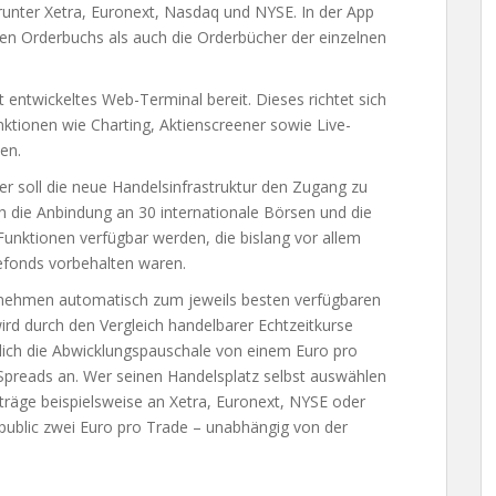
unter Xetra, Euronext, Nasdaq und NYSE. In der App
en Orderbuchs als auch die Orderbücher der einzelnen
t entwickeltes Web-Terminal bereit. Dieses richtet sich
nktionen wie Charting, Aktienscreener sowie Live-
en.
r soll die neue Handelsinfrastruktur den Zugang zu
h die Anbindung an 30 internationale Börsen und die
Funktionen verfügbar werden, die bislang vor allem
gefonds vorbehalten waren.
ernehmen automatisch zum jeweils besten verfügbaren
wird durch den Vergleich handelbarer Echtzeitkurse
diglich die Abwicklungspauschale von einem Euro pro
preads an. Wer seinen Handelsplatz selbst auswählen
träge beispielsweise an Xetra, Euronext, NYSE oder
public zwei Euro pro Trade – unabhängig von der