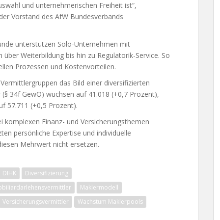
uswahl und unternehmerischen Freiheit ist“,
der Vorstand des AfW Bundesverbands
ünde unterstützen Solo-Unternehmen mit
 über Weiterbildung bis hin zu Regulatorik-Service. So
ellen Prozessen und Kostenvorteilen.
ermittlergruppen das Bild einer diversifizierten
r (§ 34f GewO) wuchsen auf 41.018 (+0,7 Prozent),
uf 57.711 (+0,5 Prozent).
bei komplexen Finanz- und Versicherungsthemen
en persönliche Expertise und individuelle
iesen Mehrwert nicht ersetzen.
DIHK
Diversifizierung
biliardarlehensvermittler
Maklermodell
Versicherungsvermittler
Wachstum Maklerpools