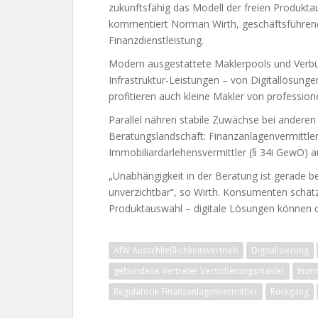
zukunftsfähig das Modell der freien Produkta
kommentiert Norman Wirth, geschäftsführen
Finanzdienstleistung.
Modern ausgestattete Maklerpools und Verb
Infrastruktur-Leistungen – von Digitallösungen
profitieren auch kleine Makler von profession
Parallel nähren stabile Zuwächse bei anderen V
Beratungslandschaft: Finanzanlagenvermittle
Immobiliardarlehensvermittler (§ 34i GewO) a
„Unabhängigkeit in der Beratung ist gerade 
unverzichtbar“, so Wirth. Konsumenten schätzt
Produktauswahl – digitale Lösungen können d
AfW Ausschließlichkeitsvertrieb
Digitalisierung
gebundene Vertreter Versicherungsmakler
Immo
Regulatorik Finanzanlagenvermittler
Rückgang