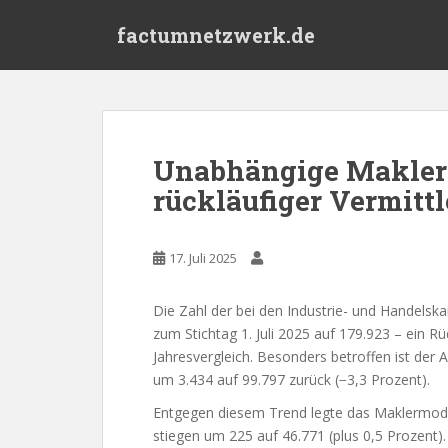
S
factumnetzwerk.de
k
i
p
t
o
m
Unabhängige Makler 
a
rückläufiger Vermitt
i
n
c
17. Juli 2025
o
n
t
Die Zahl der bei den Industrie- und Handelska
e
zum Stichtag 1. Juli 2025 auf 179.923 – ein 
n
Jahresvergleich. Besonders betroffen ist der 
t
um 3.434 auf 99.797 zurück (−3,3 Prozent).
Entgegen diesem Trend legte das Maklermode
stiegen um 225 auf 46.771 (plus 0,5 Prozent