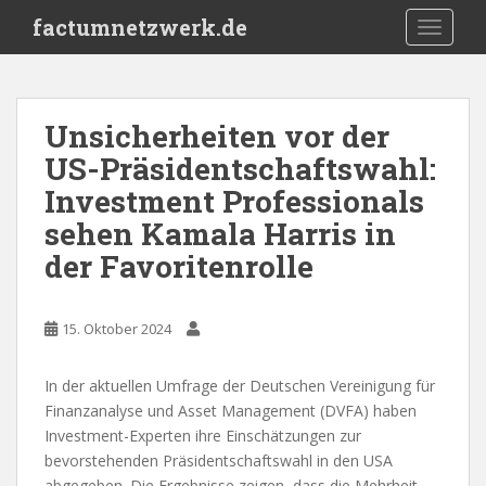
S
factumnetzwerk.de
TOGGLE
k
i
p
t
Unsicherheiten vor der
o
US-Präsidentschaftswahl:
m
a
Investment Professionals
i
sehen Kamala Harris in
n
der Favoritenrolle
c
o
n
15. Oktober 2024
t
e
n
In der aktuellen Umfrage der Deutschen Vereinigung für
t
Finanzanalyse und Asset Management (DVFA) haben
Investment-Experten ihre Einschätzungen zur
bevorstehenden Präsidentschaftswahl in den USA
abgegeben. Die Ergebnisse zeigen, dass die Mehrheit