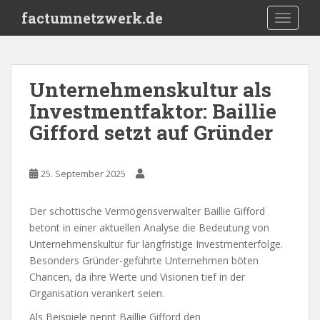
S
factumnetzwerk.de
TOGGLE
k
i
p
t
Unternehmenskultur als
o
Investmentfaktor: Baillie
m
a
Gifford setzt auf Gründer
i
n
c
25. September 2025
o
n
Der schottische Vermögensverwalter Baillie Gifford
t
betont in einer aktuellen Analyse die Bedeutung von
e
Unternehmenskultur für langfristige Investmenterfolge.
n
Besonders Gründer-geführte Unternehmen böten
t
Chancen, da ihre Werte und Visionen tief in der
Organisation verankert seien.
Als Beispiele nennt Baillie Gifford den