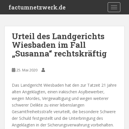
S
factumnetzwerk.de
TOGGLE
k
i
p
t
Urteil des Landgerichts
o
Wiesbaden im Fall
m
a
„Susanna“ rechtskräftig
i
n
c
25. Mai 2020
o
n
Das Landgericht Wiesbaden hat den zur Tatzeit 21 Jahre
t
alten Angeklagten, einen irakischen Asylbewerber,
e
wegen Mordes, Vergewaltigung und wegen weiterer
n
schwerer Delikte zu einer lebenslangen
t
Gesamtfreiheitsstrafe verurteilt, die besondere Schwere
der Schuld festgestellt und die Unterbringung des
Angeklagten in der Sicherungsverwahrung vorbehalten.