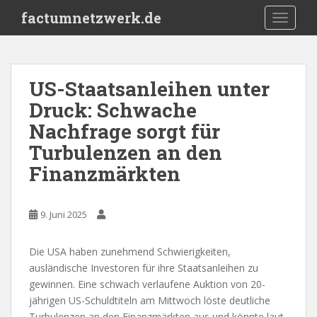
S
factumnetzwerk.de
TOGGLE
k
i
p
t
US-Staatsanleihen unter
o
Druck: Schwache
m
a
Nachfrage sorgt für
i
Turbulenzen an den
n
Finanzmärkten
c
o
n
9. Juni 2025
t
e
n
Die USA haben zunehmend Schwierigkeiten,
t
ausländische Investoren für ihre Staatsanleihen zu
gewinnen. Eine schwach verlaufene Auktion von 20-
jährigen US-Schuldtiteln am Mittwoch löste deutliche
Turbulenzen an den Finanzmärkten aus und könnte laut