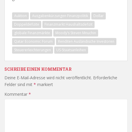
Auktion
Ausgabenkürzungen Finanzpolitik
Dollar
Doppeldefizite
Finanzmarkt Haushaltsdefizit
globale Finanzmärkte
Moody’s Steven Mnuchin
Qatar Economic Forum
Renditen Ausländische Investoren
Steuererleichterungen
US-Staatsanleihen
SCHREIBE EINEN KOMMENTAR
Deine E-Mail-Adresse wird nicht veröffentlicht.
Erforderliche
Felder sind mit
*
markiert
Kommentar
*