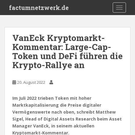
S
factumnetzwerk.de
TOGGLE
k
i
p
t
VanEck Kryptomarkt-
o
Kommentar: Large-Cap-
m
a
Token und DeFi führen die
i
Krypto-Rallye an
n
c
o
20. August 2022
n
t
Im Juli 2022 trieben Token mit hoher
e
Marktkapitalisierung die Preise digitaler
n
Vermögenswerte nach oben, schreibt Matthew
t
Sigel, Head of Digital Assets Research beim Asset
Manager VanEck, in seinem aktuellen
Kryptomarkt-Kommentar.