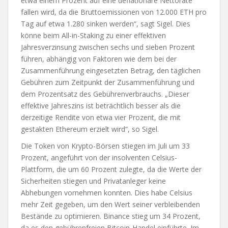
etwa einem Prozent auf eine deflationäre Nettorate
fallen wird, da die Bruttoemissionen von 12.000 ETH pro
Tag auf etwa 1.280 sinken werden“, sagt Sigel. Dies
könne beim All-in-Staking zu einer effektiven
Jahresverzinsung zwischen sechs und sieben Prozent
führen, abhängig von Faktoren wie dem bei der
Zusammenführung eingesetzten Betrag, den täglichen
Gebühren zum Zeitpunkt der Zusammenführung und
dem Prozentsatz des Gebührenverbrauchs. „Dieser
effektive Jahreszins ist beträchtlich besser als die
derzeitige Rendite von etwa vier Prozent, die mit
gestakten Ethereum erzielt wird“, so Sigel.
Die Token von Krypto-Börsen stiegen im Juli um 33
Prozent, angeführt von der insolventen Celsius-
Plattform, die um 60 Prozent zulegte, da die Werte der
Sicherheiten stiegen und Privatanleger keine
Abhebungen vornehmen konnten. Dies habe Celsius
mehr Zeit gegeben, um den Wert seiner verbleibenden
Bestände zu optimieren. Binance stieg um 34 Prozent,
da es den gebührenfreien Bitcoin-Handel einführte. Im