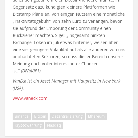
Gegensatz dazu kündigten kleinere Plattformen wie
Bitstamp Pläne an, von einigen Nutzern eine monatliche
„Inaktivitätsgebühr“ von zehn Euro zu verlangen, bevor
sie aufgrund der Empörung der Community einen
Rückzieher machten. Sigel: „Insgesamt hinkten
Exchange-Token im Juli etwas hinterher, weisen aber
eine viel geringere Volatilität auf als alle anderen von uns
beobachteten Sektoren, so dass dieser Bereich unserer
Meinung nach voller interessanter Chancen
ist.“
(DFPA/JF1)
VanEck ist ein Asset Manager mit Hauptsitz in New York
(USA).
www.vaneck.com
Binance
Bitcoin
Dezentralisierung
Ethereum
Kryptowährung
Nasdaq