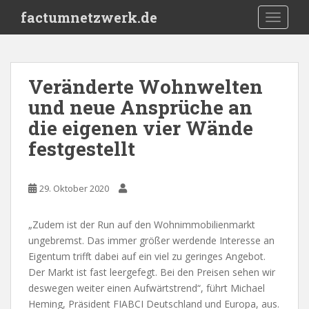
S
factumnetzwerk.de
TOGGLE
k
i
p
t
Veränderte Wohnwelten
o
und neue Ansprüche an
m
a
die eigenen vier Wände
i
festgestellt
n
c
o
29. Oktober 2020
n
t
„Zudem ist der Run auf den Wohnimmobilienmarkt
e
ungebremst. Das immer größer werdende Interesse an
n
Eigentum trifft dabei auf ein viel zu geringes Angebot.
t
Der Markt ist fast leergefegt. Bei den Preisen sehen wir
deswegen weiter einen Aufwärtstrend“, führt Michael
Heming, Präsident FIABCI Deutschland und Europa, aus.