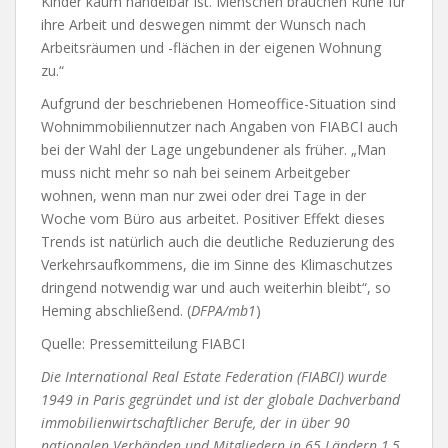
Kinder kaum händelbar ist. Menschen brauchen Ruhe für
ihre Arbeit und deswegen nimmt der Wunsch nach
Arbeitsräumen und -flächen in der eigenen Wohnung
zu.“
Aufgrund der beschriebenen Homeoffice-Situation sind
Wohnimmobiliennutzer nach Angaben von FIABCI auch
bei der Wahl der Lage ungebundener als früher. „Man
muss nicht mehr so nah bei seinem Arbeitgeber
wohnen, wenn man nur zwei oder drei Tage in der
Woche vom Büro aus arbeitet. Positiver Effekt dieses
Trends ist natürlich auch die deutliche Reduzierung des
Verkehrsaufkommens, die im Sinne des Klimaschutzes
dringend notwendig war und auch weiterhin bleibt“, so
Heming abschließend. (
DFPA/mb1
)
Quelle: Pressemitteilung FIABCI
Die International Real Estate Federation (FIABCI) wurde
1949 in Paris gegründet und ist der globale Dachverband
immobilienwirtschaftlicher Berufe, der in über 90
nationalen Verbänden und Mitgliedern in 65 Ländern 1,5