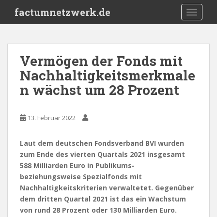
S
factumnetzwerk.de
TOGGLE
k
i
p
t
Vermögen der Fonds mit
o
Nachhaltigkeitsmerkmale
m
a
n wächst um 28 Prozent
i
n
c
13. Februar 2022
o
n
Laut dem deutschen Fondsverband BVI wurden
t
zum Ende des vierten Quartals 2021 insgesamt
e
588 Milliarden Euro in Publikums-
n
beziehungsweise Spezialfonds mit
t
Nachhaltigkeitskriterien verwaltetet. Gegenüber
dem dritten Quartal 2021 ist das ein Wachstum
von rund 28 Prozent oder 130 Milliarden Euro.