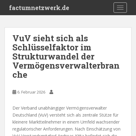
S
factumnetzwerk.de
TOGGLE
k
i
p
t
VuV sieht sich als
o
Schlüsselfaktor im
m
a
Strukturwandel der
i
Vermögensverwalterbran
n
che
c
o
n
6. Februar 2026
t
e
n
Der Verband unabhängiger Vermögensverwalter
t
Deutschland (VuV) versteht sich als zentrale Stütze für
kleinere Marktteilnehmer in einem Umfeld wachsender
regulatorischer Anforderungen. Nach Einschätzung von
VuV-Vorstandsmitglied Andreas Kitta befindet sich die