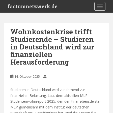
S
factumnetzwerk.de
TOGGLE
k
i
p
t
Wohnkostenkrise trifft
o
Studierende – Studieren
m
a
in Deutschland wird zur
i
finanziellen
n
Herausforderung
c
o
n
14. Oktober 2025
t
e
n
Studieren in Deutschland wird zunehmend zur
t
finanziellen Belastung: Laut dem aktuellen MLP
Studentenwohnreport 2025, den der Finanzdienstleister
MLP gemeinsam mit dem Institut der deutschen
Wirtschaft (IW) veröffentlicht hat, sind die Mieten für