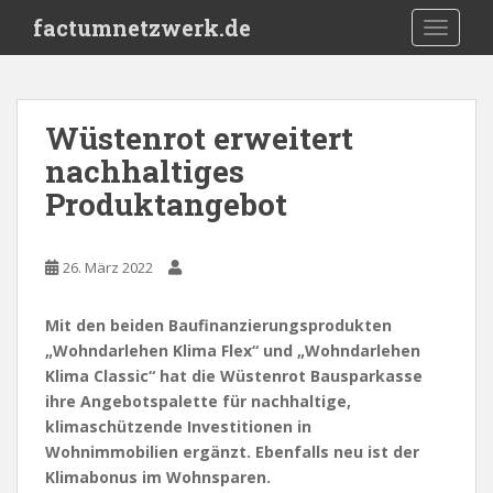
S
factumnetzwerk.de
TOGGLE
k
i
p
t
Wüstenrot erweitert
o
nachhaltiges
m
a
Produktangebot
i
n
c
26. März 2022
o
n
Mit den beiden Baufinanzierungsprodukten
t
„Wohndarlehen Klima Flex“ und „Wohndarlehen
e
Klima Classic“ hat die Wüstenrot Bausparkasse
n
ihre Angebotspalette für nachhaltige,
t
klimaschützende Investitionen in
Wohnimmobilien ergänzt. Ebenfalls neu ist der
Klimabonus im Wohnsparen.