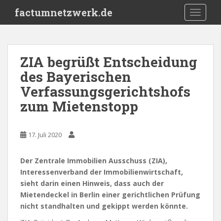
S
factumnetzwerk.de
TOGGLE
k
i
p
t
ZIA begrüßt Entscheidung
o
des Bayerischen
m
a
Verfassungsgerichtshofs
i
zum Mietenstopp
n
c
o
17. Juli 2020
n
t
Der Zentrale Immobilien Ausschuss (ZIA),
e
Interessenverband der Immobilienwirtschaft,
n
sieht darin einen Hinweis, dass auch der
t
Mietendeckel in Berlin einer gerichtlichen Prüfung
nicht standhalten und gekippt werden könnte.