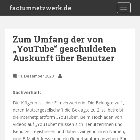
S
factumnetzwerk.de
TOGGLE
k
i
p
t
Zum Umfang der von
o
„YouTube“ geschuldeten
m
a
Auskunft über Benutzer
i
n
c
11. Dezember 2020
o
n
Sachverhalt:
t
Die Klägerin ist eine Filmverwerterin. Die Beklagte zu 1,
e
deren Muttergesellschaft die Beklagte zu 2 ist, betreibt
n
die Internetplattform „YouTube“. Beim Hochladen von
t
Videos auf „YouTube“ müssen sich Benutzerinnen und
Benutzer registrieren und dabei zwingend ihren Namen,
eine E-Mail-Adresse und ein Geburtsdatum angeben. Für