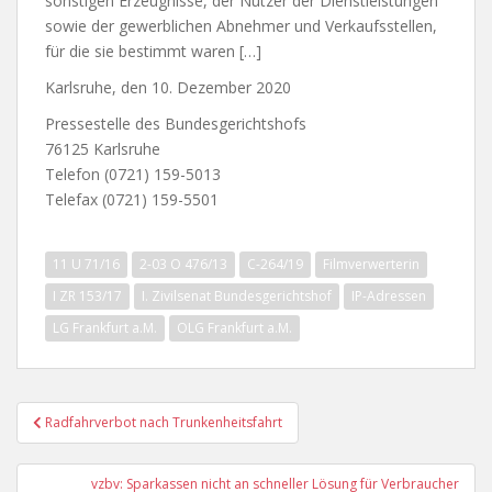
sonstigen Erzeugnisse, der Nutzer der Dienstleistungen
sowie der gewerblichen Abnehmer und Verkaufsstellen,
für die sie bestimmt waren […]
Karlsruhe, den 10. Dezember 2020
Pressestelle des Bundesgerichtshofs
76125 Karlsruhe
Telefon (0721) 159-5013
Telefax (0721) 159-5501
11 U 71/16
2-03 O 476/13
C-264/19
Filmverwerterin
I ZR 153/17
I. Zivilsenat Bundesgerichtshof
IP-Adressen
LG Frankfurt a.M.
OLG Frankfurt a.M.
Beitragsnavigation
Radfahrverbot nach Trunkenheitsfahrt
vzbv: Sparkassen nicht an schneller Lösung für Verbraucher