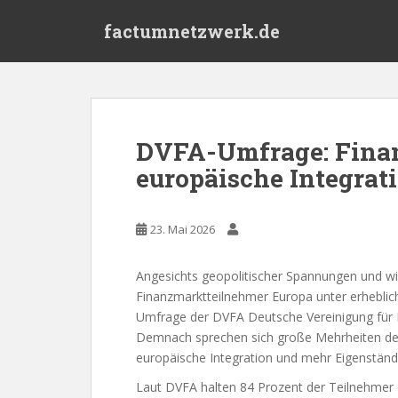
S
factumnetzwerk.de
k
i
p
t
o
m
DVFA-Umfrage: Finan
a
europäische Integrat
i
n
c
23. Mai 2026
o
n
t
Angesichts geopolitischer Spannungen und wi
e
Finanzmarktteilnehmer Europa unter erheblic
n
Umfrage der DVFA Deutsche Vereinigung für
t
Demnach sprechen sich große Mehrheiten der 
europäische Integration und mehr Eigenständi
Laut DVFA halten 84 Prozent der Teilnehmer e