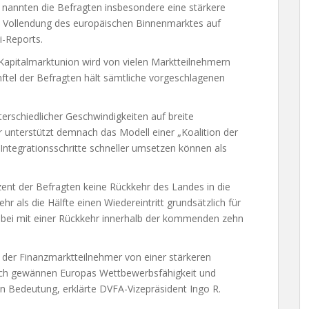
r nannten die Befragten insbesondere eine stärkere
ie Vollendung des europäischen Binnenmarktes auf
i-Reports.
Kapitalmarktunion wird von vielen Marktteilnehmern
ftel der Befragten hält sämtliche vorgeschlagenen
erschiedlicher Geschwindigkeiten auf breite
 unterstützt demnach das Modell einer „Koalition der
 Integrationsschritte schneller umsetzen können als
zent der Befragten keine Rückkehr des Landes in die
hr als die Hälfte einen Wiedereintritt grundsätzlich für
dabei mit einer Rückkehr innerhalb der kommenden zehn
 der Finanzmarktteilnehmer von einer stärkeren
rch gewännen Europas Wettbewerbsfähigkeit und
 an Bedeutung, erklärte DVFA-Vizepräsident Ingo R.