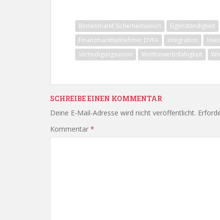
Binnenmarkt Sicherheitsunion
Eigenständigkeit
Finanzmarktteilnehmer DVFA
Integration
Inve
Verteidigungsunion
Wettbewerbsfähigkeit
Wie
SCHREIBE EINEN KOMMENTAR
Deine E-Mail-Adresse wird nicht veröffentlicht.
Erforde
Kommentar
*