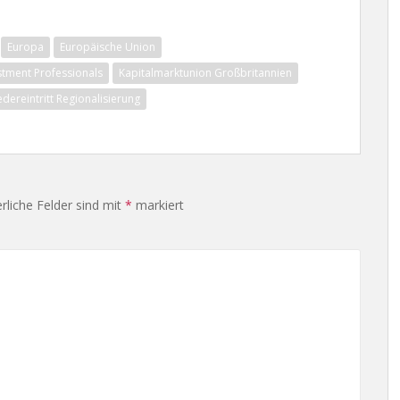
Europa
Europäische Union
stment Professionals
Kapitalmarktunion Großbritannien
dereintritt Regionalisierung
rliche Felder sind mit
*
markiert