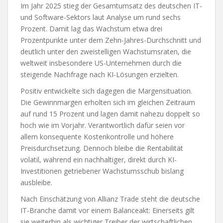
Im Jahr 2025 stieg der Gesamtumsatz des deutschen IT-
und Software-Sektors laut Analyse um rund sechs
Prozent. Damit lag das Wachstum etwa drei
Prozentpunkte unter dem Zehn-Jahres-Durchschnitt und
deutlich unter den zweistelligen Wachstumsraten, die
weltweit insbesondere US-Unternehmen durch die
steigende Nachfrage nach KI-Lösungen erzielten.
Positiv entwickelte sich dagegen die Margensituation.
Die Gewinnmargen erholten sich im gleichen Zeitraum
auf rund 15 Prozent und lagen damit nahezu doppelt so
hoch wie im Vorjahr. Verantwortlich dafür seien vor
allem konsequente Kostenkontrolle und höhere
Preisdurchsetzung. Dennoch bleibe die Rentabilität
volatil, während ein nachhaltiger, direkt durch KI-
Investitionen getriebener Wachstumsschub bislang
ausbleibe.
Nach Einschätzung von Allianz Trade steht die deutsche
IT-Branche damit vor einem Balanceakt: Einerseits gilt
sie weiterhin als wichtiger Treiber der wirtschaftlichen