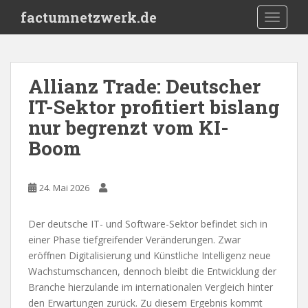
S
factumnetzwerk.de
TOGGLE
k
i
p
t
Allianz Trade: Deutscher
o
IT-Sektor profitiert bislang
m
a
nur begrenzt vom KI-
i
Boom
n
c
o
24. Mai 2026
n
t
Der deutsche IT- und Software-Sektor befindet sich in
e
einer Phase tiefgreifender Veränderungen. Zwar
n
eröffnen Digitalisierung und Künstliche Intelligenz neue
t
Wachstumschancen, dennoch bleibt die Entwicklung der
Branche hierzulande im internationalen Vergleich hinter
den Erwartungen zurück. Zu diesem Ergebnis kommt