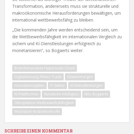
Transformation, andererseits muss sie strukturelle und
makroökonomische Herausforderungen bewältigen, um
international wettbewerbsfähig zu bleiben.
„Die kommenden Jahre werden entscheidend sein, um
die Wettbewerbsfähigkeit im internationalen Vergleich zu
sichern und KI-Dienstleistungen erfolgreich zu
monetarisieren“, so Bogaerts weiter.
Branchenanalyse Hyperscale-Cloud
Digitalisierung Allianz Trade
Gewinnmargen
Innovationszyklen
IT-Sektor
KI-Dienstleistungen
KI-Plattformen
Künstliche Intelligenz
Milo Bogaerts
Ökosysteme Wettbewerbsfähigkeit
Wachstum Kostenkontrolle
SCHREIBE EINEN KOMMENTAR