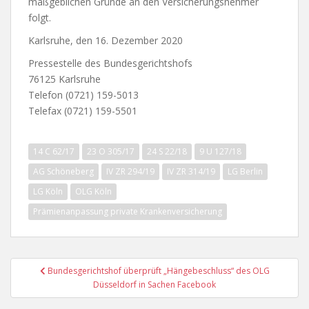
maßgeblichen Gründe an den Versicherungsnehmer
folgt.
Karlsruhe, den 16. Dezember 2020
Pressestelle des Bundesgerichtshofs
76125 Karlsruhe
Telefon (0721) 159-5013
Telefax (0721) 159-5501
14 C 62/17
23 O 305/17
24 S 22/18
9 U 127/18
AG Schöneberg
IV ZR 294/19
IV ZR 314/19
LG Berlin
LG Köln
OLG Köln
Prämienanpassung private Krankenversicherung
Beitragsnavigation
Bundesgerichtshof überprüft „Hängebeschluss“ des OLG
Düsseldorf in Sachen Facebook