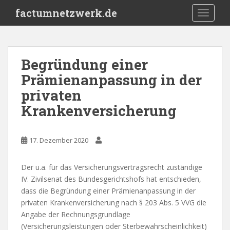
S
factumnetzwerk.de
TOGGLE
k
i
p
t
Begründung einer
o
Prämienanpassung in der
m
a
privaten
i
Krankenversicherung
n
c
o
17. Dezember 2020
n
t
Der u.a. für das Versicherungsvertragsrecht zuständige
e
IV. Zivilsenat des Bundesgerichtshofs hat entschieden,
n
dass die Begründung einer Prämienanpassung in der
t
privaten Krankenversicherung nach § 203 Abs. 5 VVG die
Angabe der Rechnungsgrundlage
(Versicherungsleistungen oder Sterbewahrscheinlichkeit)