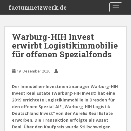
S
factumnetzwerk.de
TOGGLE
k
i
p
t
Warburg-HIH Invest
o
erwirbt Logistikimmobilie
m
a
für offenen Spezialfonds
i
n
c
19. Dezember 2020
o
n
Der Immobilien-Investmentmanager Warburg-HIH
t
Invest Real Estate (Warburg-HIH Invest) hat eine
e
2019 errichtete Logistikimmobilie in Dresden für
n
den offenen Spezial-AIF „Warburg-HIH Logistik
t
Deutschland Invest“ von der Aurelis Real Estate
erworben. Die Transaktion erfolgte als Asset
Deal. Über den Kaufpreis wurde Stillschweigen