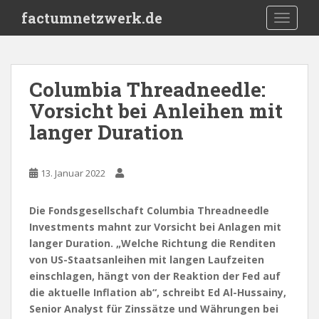
S
factumnetzwerk.de
TOGGLE
k
i
p
t
Columbia Threadneedle:
o
Vorsicht bei Anleihen mit
m
a
langer Duration
i
n
c
13. Januar 2022
o
n
Die Fondsgesellschaft Columbia Threadneedle
t
Investments mahnt zur Vorsicht bei Anlagen mit
e
langer Duration. „Welche Richtung die Renditen
n
von US-Staatsanleihen mit langen Laufzeiten
t
einschlagen, hängt von der Reaktion der Fed auf
die aktuelle Inflation ab“, schreibt Ed Al-Hussainy,
Senior Analyst für Zinssätze und Währungen bei