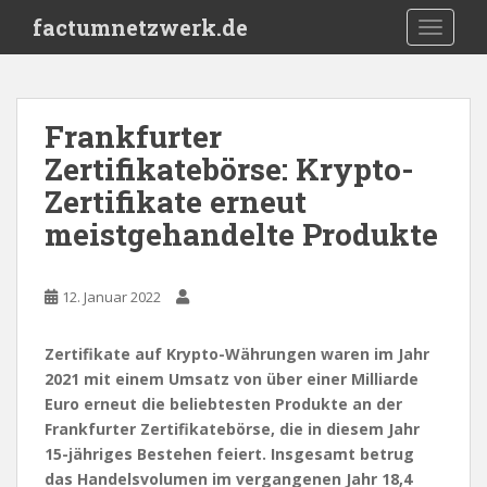
S
factumnetzwerk.de
TOGGLE
k
i
p
t
Frankfurter
o
Zertifikatebörse: Krypto-
m
a
Zertifikate erneut
i
meistgehandelte Produkte
n
c
o
12. Januar 2022
n
t
Zertifikate auf Krypto-Währungen waren im Jahr
e
2021 mit einem Umsatz von über einer Milliarde
n
Euro erneut die beliebtesten Produkte an der
t
Frankfurter Zertifikatebörse, die in diesem Jahr
15-jähriges Bestehen feiert. Insgesamt betrug
das Handelsvolumen im vergangenen Jahr 18,4