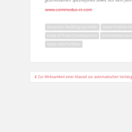
www.commodus-re.com
Alexander Weißflog Lutz Keßel
Asset Portfolio
Head of Project Development
Immobilienbranc
Value-Add-Portfolio
Beitragsnavigation
Zur Wirksamkeit einer Klausel zur automatischen Verläng