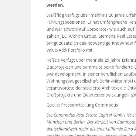
werden.
Weißflog verfügt über mehr als 20 Jahre Erfah
Führungspositionen. Er hat umfangreiche Ke
und war sowohl auf Corporate- wie auch auf I
zählen JLL, Archon Group, Siemens Real Esta
bringt zusätzlich das notwendige Know-how f
Value-Add-Portfolio mit.
Keßels verfügt über mehr als 25 Jahre Erfahru
Bauprojekten und sammelte seine fundierte Ex
pwr development. In seiner beruflichen Laufb
Wohnungsbaugesellschaft Berlin-Mitte mbH u
verantwortete der studierte Architekt die Ent
Großprojekte und Quartiersentwicklungen.
(D
Quelle: Pressemitteilung Commodus
Die Commodus Real Estate Capital GmbH ist ei
München und Berlin. Der derzeit von Commodu
deutschlandweit mehr als eine Milliarde Euro
geschlossenen Spezialfonds sowie seit dem Jahr