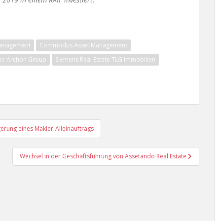
 Management
Commodus Asset Management
he Archon Group
Siemens Real Estate TLG Immobilien
erung eines Makler-Alleinauftrags
Wechsel in der Geschäftsführung von Assetando Real Estate