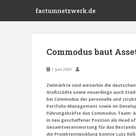
S
factumnetzwerk.de
k
i
p
t
o
m
Commodus baut Asse
a
i
n
1. Juni 2020
c
o
Zielmärkte sind weiterhin die deutsch
n
Großstädte sowie neuerdings auch Städt
t
bei Commodus der personelle und strukt
e
Portfolio-Management sowie im Develop
n
Führungskräfte das Commodus-Team: Ale
t
in neu geschaffener Position als Head 
Gesamtverantwortung für das Bestandspo
die Projektentwicklung konnte Lutz Keße