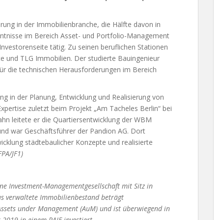
rung in der Immobilienbranche, die Hälfte davon in
nntnisse im Bereich Asset- und Portfolio-Management
nvestorenseite tätig. Zu seinen beruflichen Stationen
te und TLG Immobilien. Der studierte Bauingenieur
ür die technischen Herausforderungen im Bereich
ng in der Planung, Entwicklung und Realisierung von
pertise zuletzt beim Projekt „Am Tacheles Berlin“ bei
ahn leitete er die Quartiersentwicklung der WBM
nd war Geschäftsführer der Pandion AG. Dort
wicklung städtebaulicher Konzepte und realisierte
FPA/JF1)
ne Investment-Managementgesellschaft mit Sitz in
s verwaltete Immobilienbestand beträgt
 Assets under Management (AuM) und ist überwiegend in
 2019 in einem RAIF investiert.