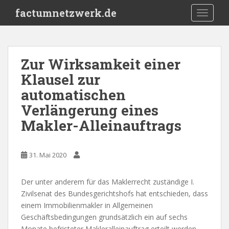
S
factumnetzwerk.de
TOGGLE
k
i
p
t
Zur Wirksamkeit einer
o
Klausel zur
m
a
automatischen
i
Verlängerung eines
n
Makler-Alleinauftrags
c
o
n
31. Mai 2020
t
e
n
Der unter anderem für das Maklerrecht zuständige I.
t
Zivilsenat des Bundesgerichtshofs hat entschieden, dass
einem Immobilienmakler in Allgemeinen
Geschäftsbedingungen grundsätzlich ein auf sechs
Monate befristeter Makleralleinauftrag erteilt werden