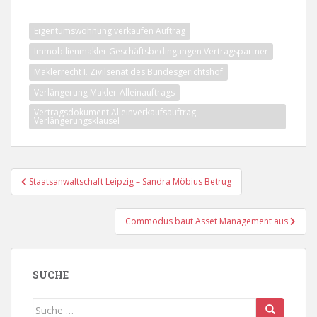
Eigentumswohnung verkaufen Auftrag
Immobilienmakler Geschäftsbedingungen Vertragspartner
Maklerrecht I. Zivilsenat des Bundesgerichtshof
Verlängerung Makler-Alleinauftrags
Vertragsdokument Alleinverkaufsauftrag
Verlängerungsklausel
Beitragsnavigation
Staatsanwaltschaft Leipzig – Sandra Möbius Betrug
Commodus baut Asset Management aus
SUCHE
Suche