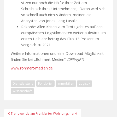
sitzen nur noch die Hälfte ihrer Zeit am
Schreibtisch ihres Unternehmens,. Daran wird sich
so schnell auch nichts ändern, meinen die
Analysten von Jones Lang Lasalle.
Rekorde: Allen Krisen zum Trotz geht es auf den
europäischen Logistikmärkten weiter aufwärts. Im
ersten Halbjahr betrug das Plus 13 Prozent im
Vergleich zu 2021.
Weitere Informationen und eine Download-Möglichkeit
finden Sie bei „Rohmert Medien“.
(DFPA/JF1)
www.rohmert-medien.de
Dienstleistung
Fondbrief
immobilien
Logistik
Wissenschaft
Beitragsnavigation
Trendwende am Frankfurter Wohnungsmarkt