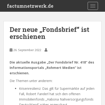
S
factumnetzwerk.de
TOGGLE
k
i
p
t
Der neue „Fondsbrief“ ist
o
erschienen
m
a
i
26. September 2022
n
c
o
Die aktuelle Ausgabe „Der Fondsbrief Nr. 418“ des
n
Informationsportals „Rohmert Medien“ ist
t
erschienen.
e
Die Themen unter anderem:
n
Krisenresilienz: Das gilt für Supermärkte auf jeden
t
Fall, Robert Fanderl hat sich den offenen
Immobilienfonds „Habona Nahversorgungsfonds
Deutschland“ näher angeschaut.