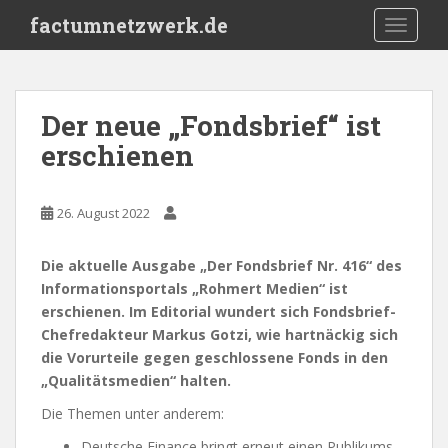
S
factumnetzwerk.de
TOGGLE
k
i
p
t
Der neue „Fondsbrief“ ist
o
erschienen
m
a
i
26. August 2022
n
c
o
Die aktuelle Ausgabe „Der Fondsbrief Nr. 416“ des
n
Informationsportals „Rohmert Medien“ ist
t
erschienen. Im Editorial wundert sich Fondsbrief-
e
Chefredakteur Markus Gotzi, wie hartnäckig sich
n
die Vorurteile gegen geschlossene Fonds in den
t
„Qualitätsmedien“ halten.
Die Themen unter anderem:
Deutsche Finance bringt erneut einen Publikums-