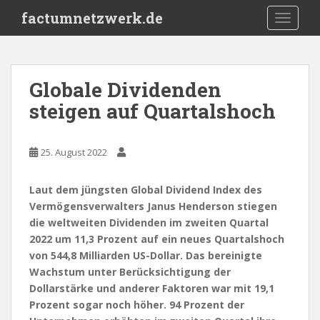
S
factumnetzwerk.de
TOGGLE
k
i
p
t
Globale Dividenden
o
steigen auf Quartalshoch
m
a
i
25. August 2022
n
c
o
Laut dem jüngsten Global Dividend Index des
n
Vermögensverwalters Janus Henderson stiegen
t
die weltweiten Dividenden im zweiten Quartal
e
2022 um 11,3 Prozent auf ein neues Quartalshoch
n
von 544,8 Milliarden US-Dollar. Das bereinigte
t
Wachstum unter Berücksichtigung der
Dollarstärke und anderer Faktoren war mit 19,1
Prozent sogar noch höher. 94 Prozent der