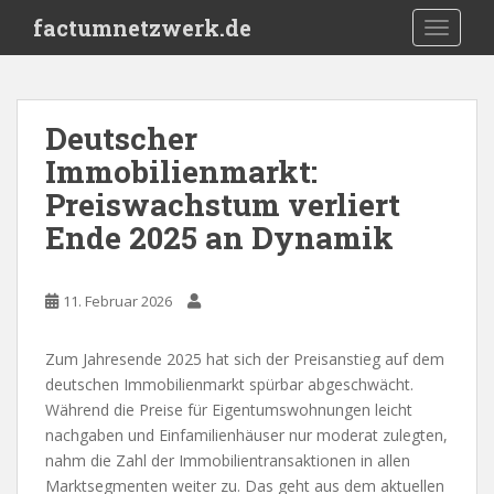
S
factumnetzwerk.de
TOGGLE
k
i
p
t
Deutscher
o
Immobilienmarkt:
m
a
Preiswachstum verliert
i
Ende 2025 an Dynamik
n
c
o
11. Februar 2026
n
t
Zum Jahresende 2025 hat sich der Preisanstieg auf dem
e
deutschen Immobilienmarkt spürbar abgeschwächt.
n
Während die Preise für Eigentumswohnungen leicht
t
nachgaben und Einfamilienhäuser nur moderat zulegten,
nahm die Zahl der Immobilientransaktionen in allen
Marktsegmenten weiter zu. Das geht aus dem aktuellen