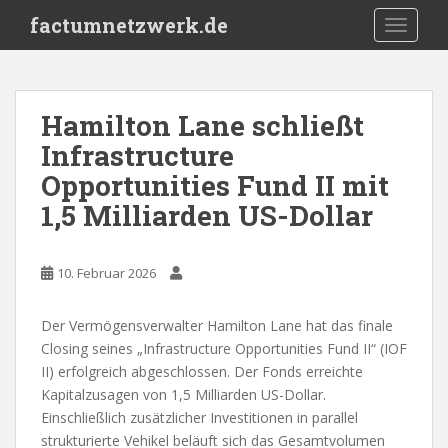
S
factumnetzwerk.de
TOGGLE
k
i
p
t
Hamilton Lane schließt
o
Infrastructure
m
a
Opportunities Fund II mit
i
1,5 Milliarden US-Dollar
n
c
o
10. Februar 2026
n
t
Der Vermögensverwalter Hamilton Lane hat das finale
e
Closing seines „Infrastructure Opportunities Fund II“ (IOF
n
II) erfolgreich abgeschlossen. Der Fonds erreichte
t
Kapitalzusagen von 1,5 Milliarden US-Dollar.
Einschließlich zusätzlicher Investitionen in parallel
strukturierte Vehikel beläuft sich das Gesamtvolumen