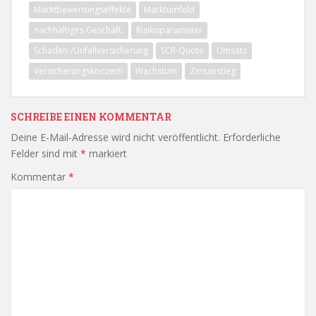
Marktbewertungseffekte
Marktumfeld
nachhaltiges Geschäft.
Risikoparameter
Schaden-/Unfallversicherung
SCR-Quote
Umsatz
Versicherungskonzern
Wachstum
Zinsanstieg
SCHREIBE EINEN KOMMENTAR
Deine E-Mail-Adresse wird nicht veröffentlicht.
Erforderliche
Felder sind mit
*
markiert
Kommentar
*