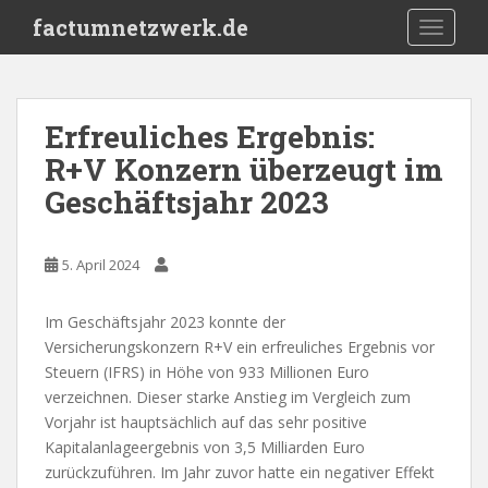
S
factumnetzwerk.de
TOGGLE
k
i
p
t
Erfreuliches Ergebnis:
o
R+V Konzern überzeugt im
m
a
Geschäftsjahr 2023
i
n
c
5. April 2024
o
n
Im Geschäftsjahr 2023 konnte der
t
Versicherungskonzern R+V ein erfreuliches Ergebnis vor
e
Steuern (IFRS) in Höhe von 933 Millionen Euro
n
verzeichnen. Dieser starke Anstieg im Vergleich zum
t
Vorjahr ist hauptsächlich auf das sehr positive
Kapitalanlageergebnis von 3,5 Milliarden Euro
zurückzuführen. Im Jahr zuvor hatte ein negativer Effekt