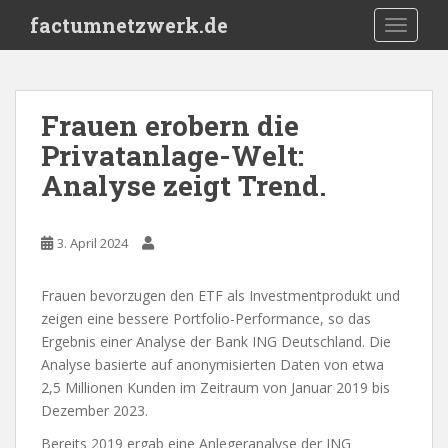
S
factumnetzwerk.de
TOGGLE
k
i
p
t
Frauen erobern die
o
Privatanlage-Welt:
m
a
Analyse zeigt Trend.
i
n
c
3. April 2024
o
n
Frauen bevorzugen den ETF als Investmentprodukt und
t
zeigen eine bessere Portfolio-Performance, so das
e
Ergebnis einer Analyse der Bank ING Deutschland. Die
n
Analyse basierte auf anonymisierten Daten von etwa
t
2,5 Millionen Kunden im Zeitraum von Januar 2019 bis
Dezember 2023.
Bereits 2019 ergab eine Anlegeranalyse der ING