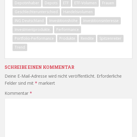
Depotinhaber
Depots
ETF
ETF-Volumen
Frauen
Geschlechterunterschied
Handelsvolumen
ING Deutschland
Investitionshöhe
Investitionsinteresse
Investmentprodukte.
Performance
Portfolio-Performance
Produkte
Rendite
Spitzenreiter
Trend
SCHREIBE EINEN KOMMENTAR
Deine E-Mail-Adresse wird nicht veröffentlicht.
Erforderliche
Felder sind mit
*
markiert
Kommentar
*