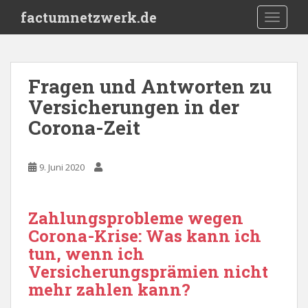
S
factumnetzwerk.de
TOGGLE
k
i
p
t
Fragen und Antworten zu
o
Versicherungen in der
m
a
Corona-Zeit
i
n
c
9. Juni 2020
o
n
t
Zahlungsprobleme wegen
e
Corona-Krise: Was kann ich
n
tun, wenn ich
t
Versicherungsprämien nicht
mehr zahlen kann?