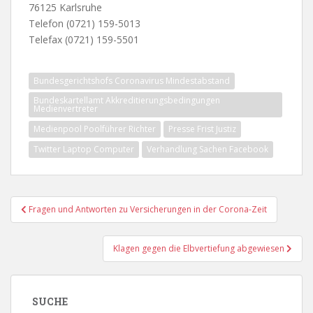
76125 Karlsruhe
Telefon (0721) 159-5013
Telefax (0721) 159-5501
Bundesgerichtshofs Coronavirus Mindestabstand
Bundeskartellamt Akkreditierungsbedingungen
Medienvertreter
Medienpool Poolführer Richter
Presse Frist Justiz
Twitter Laptop Computer
Verhandlung Sachen Facebook
Beitragsnavigation
Fragen und Antworten zu Versicherungen in der Corona-Zeit
Klagen gegen die Elbvertiefung abgewiesen
SUCHE