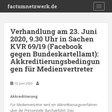
S
factumnetzwerk.de
TOGGLE
k
i
p
t
Verhandlung am 23. Juni
o
2020, 9.30 Uhr in Sachen
m
a
KVR 69/19 (Facebook
i
gegen Bundeskartellamt):
n
Akkreditierungsbedingun
c
o
gen für Medienvertreter
n
t
e
10. Juni 2020
n
t
Akkreditierung
Für Medienvertreter wird ein Akkreditierungsverfahren
über die Pressestelle durchgeführt. Das