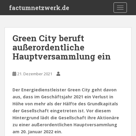
S
factumnetzwerk.de
TOGGLE
k
i
p
t
Green City beruft
o
außerordentliche
m
a
Hauptversammlung ein
i
n
c
21. Dezember 2021
o
n
Der Energiedienstleister Green City geht davon
t
aus, dass im Geschäftsjahr 2021 ein Verlust in
e
Höhe von mehr als der Hälfte des Grundkapitals
n
der Gesellschaft eingetreten ist. Vor diesem
t
Hintergrund lädt die Gesellschaft ihre Aktionäre
zu einer außerordentlichen Hauptversammlung
am 20. Januar 2022 ein.