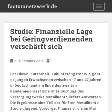
S
factumnetzwerk.de
TOGGLE
k
i
p
t
Studie: Finanzielle Lage
o
bei Geringverdienenden
m
a
verschärft sich
i
n
c
21. Dezember 2021
o
n
Lockdown, Kurzarbeit, Zukunftsängste? Wie geht
t
es jungen Erwachsenen zwischen 17 und 27 Jahren
e
in Deutschland am Ende des zweiten
n
Pandemiejahres? Eine Untersuchung des
t
Versorgungswerks MetallRente liefert Antworten.
Die Ergebnisse sind Teil der fünften MetallRente-
Studie „Jugend, Vorsorge, Finanzen“, die im Mai