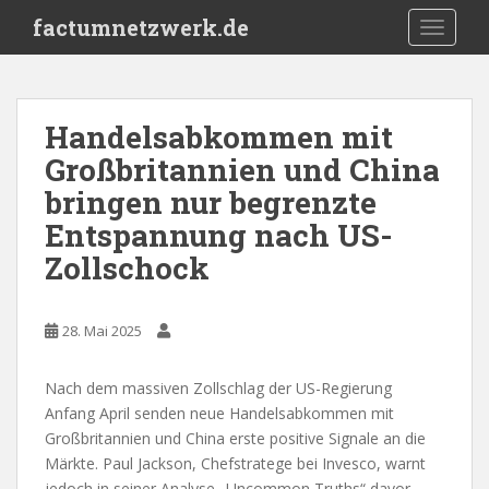
S
factumnetzwerk.de
TOGGLE
k
i
p
t
Handelsabkommen mit
o
Großbritannien und China
m
a
bringen nur begrenzte
i
Entspannung nach US-
n
Zollschock
c
o
n
28. Mai 2025
t
e
n
Nach dem massiven Zollschlag der US-Regierung
t
Anfang April senden neue Handelsabkommen mit
Großbritannien und China erste positive Signale an die
Märkte. Paul Jackson, Chefstratege bei Invesco, warnt
jedoch in seiner Analyse „Uncommon Truths“ davor,