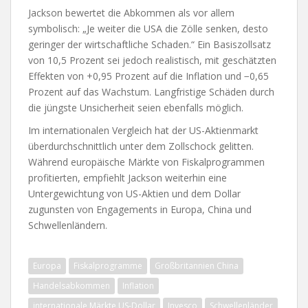
Jackson bewertet die Abkommen als vor allem
symbolisch: „Je weiter die USA die Zölle senken, desto
geringer der wirtschaftliche Schaden.“ Ein Basiszollsatz
von 10,5 Prozent sei jedoch realistisch, mit geschätzten
Effekten von +0,95 Prozent auf die Inflation und −0,65
Prozent auf das Wachstum. Langfristige Schäden durch
die jüngste Unsicherheit seien ebenfalls möglich.
Im internationalen Vergleich hat der US-Aktienmarkt
überdurchschnittlich unter dem Zollschock gelitten.
Während europäische Märkte von Fiskalprogrammen
profitierten, empfiehlt Jackson weiterhin eine
Untergewichtung von US-Aktien und dem Dollar
zugunsten von Engagements in Europa, China und
Schwellenländern.
Europa
Fiskalprogramme
Großbritannien China
Handelsabkommen
Inflation
internationale Märkte US-Dollar
Invesco
Schwellenländer