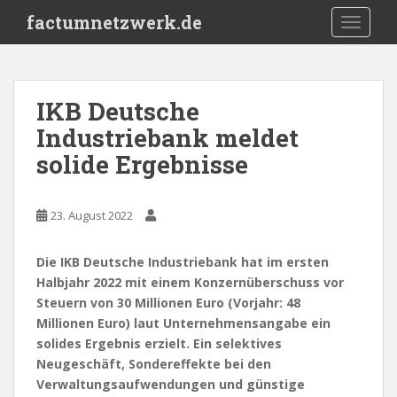
S
factumnetzwerk.de
TOGGLE
k
i
p
t
IKB Deutsche
o
Industriebank meldet
m
a
solide Ergebnisse
i
n
c
23. August 2022
o
n
Die IKB Deutsche Industriebank hat im ersten
t
Halbjahr 2022 mit einem Konzernüberschuss vor
e
Steuern von 30 Millionen Euro (Vorjahr: 48
n
Millionen Euro) laut Unternehmensangabe ein
t
solides Ergebnis erzielt. Ein selektives
Neugeschäft, Sondereffekte bei den
Verwaltungsaufwendungen und günstige