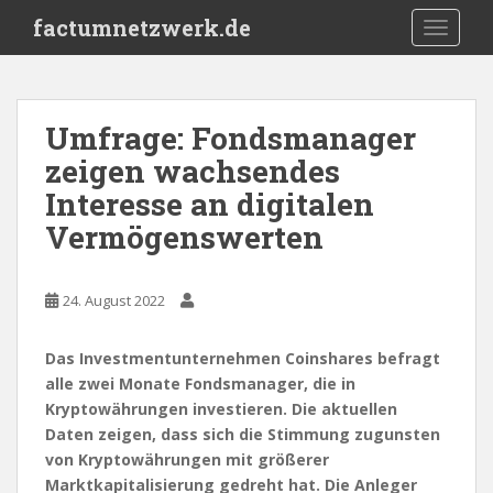
S
factumnetzwerk.de
TOGGLE
k
i
p
t
Umfrage: Fondsmanager
o
zeigen wachsendes
m
a
Interesse an digitalen
i
Vermögenswerten
n
c
o
24. August 2022
n
t
Das Investmentunternehmen Coinshares befragt
e
alle zwei Monate Fondsmanager, die in
n
Kryptowährungen investieren. Die aktuellen
t
Daten zeigen, dass sich die Stimmung zugunsten
von Kryptowährungen mit größerer
Marktkapitalisierung gedreht hat. Die Anleger