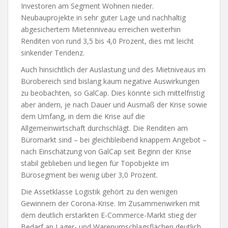
Investoren am Segment Wohnen nieder.
Neubauprojekte in sehr guter Lage und nachhaltig
abgesichertem Mietenniveau erreichen weiterhin
Renditen von rund 3,5 bis 4,0 Prozent, dies mit leicht
sinkender Tendenz.
Auch hinsichtlich der Auslastung und des Mietniveaus im
Bürobereich sind bislang kaum negative Auswirkungen
zu beobachten, so GalCap. Dies könnte sich mittelfristig
aber ändern, je nach Dauer und Ausmaß der Krise sowie
dem Umfang, in dem die Krise auf die
Allgemeinwirtschaft durchschlägt. Die Renditen am
Büromarkt sind – bei gleichbleibend knappem Angebot –
nach Einschätzung von GalCap seit Beginn der Krise
stabil geblieben und liegen für Topobjekte im
Bürosegment bei wenig über 3,0 Prozent.
Die Assetklasse Logistik gehört zu den wenigen
Gewinnern der Corona-Krise. Im Zusammenwirken mit
dem deutlich erstarkten E-Commerce-Markt stieg der
Bedarf an Lager- und Warenumschlagsflächen deutlich