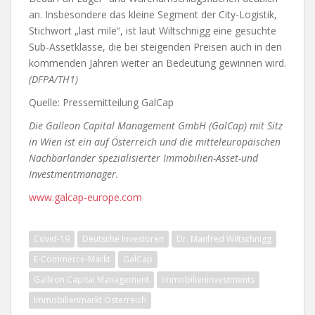
an. Insbesondere das kleine Segment der City-Logistik,
Stichwort „last mile“, ist laut Wiltschnigg eine gesuchte
Sub-Assetklasse, die bei steigenden Preisen auch in den
kommenden Jahren weiter an Bedeutung gewinnen wird.
(DFPA/TH1)
Quelle: Pressemitteilung GalCap
Die Galleon Capital Management GmbH (GalCap) mit Sitz
in Wien ist ein auf Österreich und die mitteleuropäischen
Nachbarländer spezialisierter Immobilien-Asset-und
Investmentmanager.
www.galcap-europe.com
Covid-19
Deutsche Investoren
Dr. Manfred Wiltschnigg
E-Commerce-Markt
GalCap
Galleon Capital Management
Immobilieninvestments
Immobilienmarkt Österreich