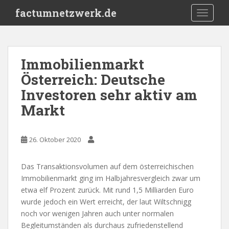
S
factumnetzwerk.de
TOGGLE
k
i
p
t
Immobilienmarkt
o
Österreich: Deutsche
m
a
Investoren sehr aktiv am
i
Markt
n
c
o
26. Oktober 2020
n
t
Das Transaktionsvolumen auf dem österreichischen
e
Immobilienmarkt ging im Halbjahresvergleich zwar um
n
etwa elf Prozent zurück. Mit rund 1,5 Milliarden Euro
t
wurde jedoch ein Wert erreicht, der laut Wiltschnigg
noch vor wenigen Jahren auch unter normalen
Begleitumständen als durchaus zufriedenstellend