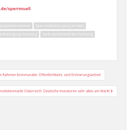
de/sperrmuell
.
orgungsunternehmen
Sperrmüllentsorgung im Netz
tadtreinigung Hamburg
Verbraucherzentrale Hamburg
 Rahmen kommunaler Öffentlichkeits- und Erinnerungsarbeit
mobilienmarkt Österreich: Deutsche Investoren sehr aktiv am Markt