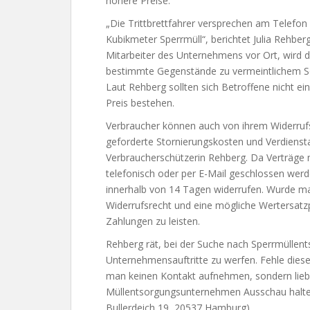
höhere Preise.
„Die Trittbrettfahrer versprechen am Telefon
Kubikmeter Sperrmüll“, berichtet Julia Rehbe
Mitarbeiter des Unternehmens vor Ort, wird d
bestimmte Gegenstände zu vermeintlichem Sond
Laut Rehberg sollten sich Betroffene nicht e
Preis bestehen.
Verbraucher können auch von ihrem Widerru
geforderte Stornierungskosten und Verdiensta
Verbraucherschützerin Rehberg. Da Verträge
telefonisch oder per E-Mail geschlossen werd
innerhalb von 14 Tagen widerrufen. Wurde man
Widerrufsrecht und eine mögliche Wertersatzpf
Zahlungen zu leisten.
Rehberg rät, bei der Suche nach Sperrmüllent
Unternehmensauftritte zu werfen. Fehle dieses
man keinen Kontakt aufnehmen, sondern lieb
Müllentsorgungsunternehmen Ausschau halten
Bullerdeich 19, 20537 Hamburg).