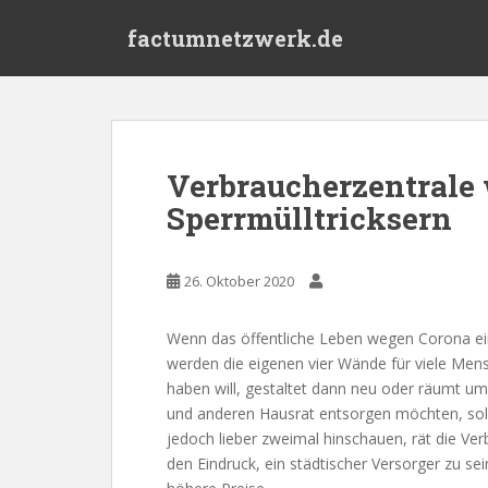
S
factumnetzwerk.de
k
i
p
t
o
m
Verbraucherzentrale 
a
Sperrmülltricksern
i
n
c
26. Oktober 2020
o
n
t
Wenn das öffentliche Leben wegen Corona eing
e
werden die eigenen vier Wände für viele Me
n
haben will, gestaltet dann neu oder räumt um
t
und anderen Hausrat entsorgen möchten, sol
jedoch lieber zweimal hinschauen, rät die V
den Eindruck, ein städtischer Versorger zu sei