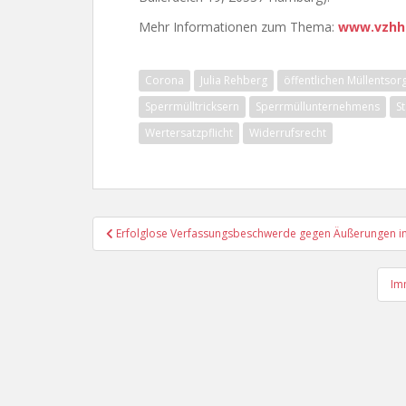
Mehr Informationen zum Thema:
www.vzhh.
Corona
Julia Rehberg
öffentlichen Müllents
Sperrmülltricksern
Sperrmüllunternehmens
S
Wertersatzpflicht
Widerrufsrecht
Beitragsnavigation
Erfolglose Verfassungsbeschwerde gegen Äußerungen im
Im